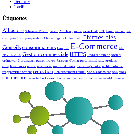
Sécurité
Tarifs
Étiquettes
Alliastore
Alliastore Precoli
article
Article à gamme
avis clients
B2C
boutique en ligne
Chiffres clés
catalogue
Catalogue produits
Chat en ligne
chiffres clefs
E-Commerce
Conseils
consommateurs
Coupons
EDI
Gestion commerciale
HTTPS
FEVAD 2020
Livraison rapide
normes
ordinateur-à-ordinateur
panier moyen
Parcours d'achat
personnalisé
prix
produits
complémentaires
remise
responsive
rupture de stock
réalité augmentée
réalité virtuelle
réduction
réapprovisionnement
Référencement naturel
Site E-Commerce
SSL
stock
sur-mesure
Sécurité
Tarification
Tarifs
taux de transformation
vente addtionnelle