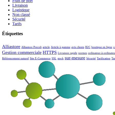
Frais de port
Livraison
Logistique
Non classé
Sécurité
Tarifs
Étiquettes
Alliastore
Alliastore Precoli
article
Article à gamme
avis clients
B2C
boutique en ligne
c
Gestion commerciale
HTTPS
Livraison rapide
normes
ordinateur-à-ordinateu
sur-mesure
Référencement naturel
Site E-Commerce
SSL
stock
Sécurité
Tarification
Tar