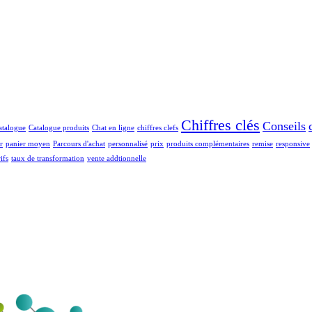
Chiffres clés
Conseils
atalogue
Catalogue produits
Chat en ligne
chiffres clefs
r
panier moyen
Parcours d'achat
personnalisé
prix
produits complémentaires
remise
responsive
ifs
taux de transformation
vente addtionnelle