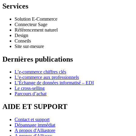
Services
Solution E-Commerce
Connecteur Sage
Référencement naturel
Design
Conseils
Site sur-mesure
Dernières publications
L’e-commerce chiffres clés
L’e-commerce aux professionnels
L’Échange de données informatisé – EDI
Le cross-selling
Parcours d’achat
AIDE ET SUPPORT
Contact et support
Dépannage immédiat
A propos d'Alliastore
A propos d'Alliasys