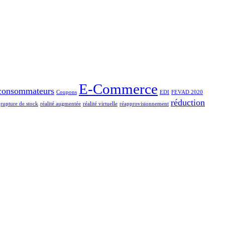
E-Commerce
consommateurs
Coupons
EDI
FEVAD 2020
réduction
rupture de stock
réalité augmentée
réalité virtuelle
réapprovisionnement