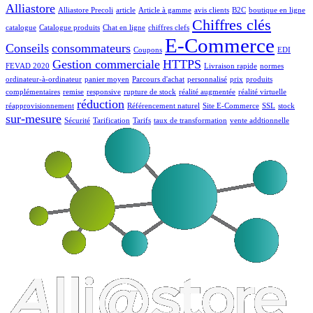
Alliastore
Alliastore Precoli
article
Article à gamme
avis clients
B2C
boutique en ligne
Chiffres clés
catalogue
Catalogue produits
Chat en ligne
chiffres clefs
E-Commerce
Conseils
consommateurs
Coupons
EDI
Gestion commerciale
HTTPS
FEVAD 2020
Livraison rapide
normes
ordinateur-à-ordinateur
panier moyen
Parcours d'achat
personnalisé
prix
produits
complémentaires
remise
responsive
rupture de stock
réalité augmentée
réalité virtuelle
réduction
réapprovisionnement
Référencement naturel
Site E-Commerce
SSL
stock
sur-mesure
Sécurité
Tarification
Tarifs
taux de transformation
vente addtionnelle