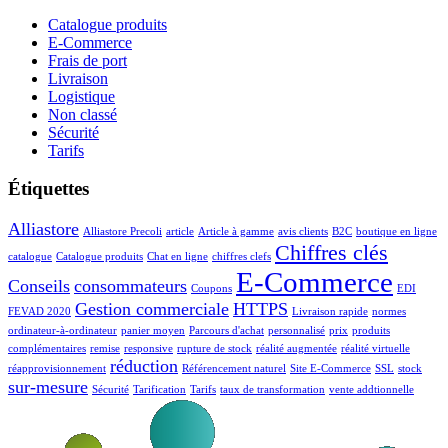
Catalogue produits
E-Commerce
Frais de port
Livraison
Logistique
Non classé
Sécurité
Tarifs
Étiquettes
Alliastore
Alliastore Precoli
article
Article à gamme
avis clients
B2C
boutique en ligne
Chiffres clés
catalogue
Catalogue produits
Chat en ligne
chiffres clefs
E-Commerce
Conseils
consommateurs
Coupons
EDI
Gestion commerciale
HTTPS
FEVAD 2020
Livraison rapide
normes
ordinateur-à-ordinateur
panier moyen
Parcours d'achat
personnalisé
prix
produits
complémentaires
remise
responsive
rupture de stock
réalité augmentée
réalité virtuelle
réduction
réapprovisionnement
Référencement naturel
Site E-Commerce
SSL
stock
sur-mesure
Sécurité
Tarification
Tarifs
taux de transformation
vente addtionnelle